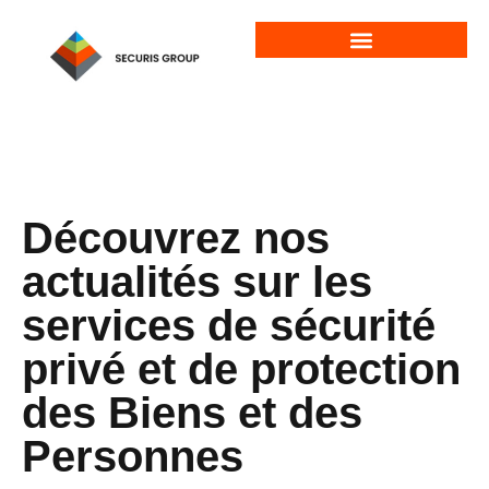
Vos préférences de cookies
Les domaines d’intervention de SECURIS
Les dernières actualités de SECURIS
Découvrez nos
actualités sur les
services de sécurité
privé et de protection
des Biens et des
Personnes